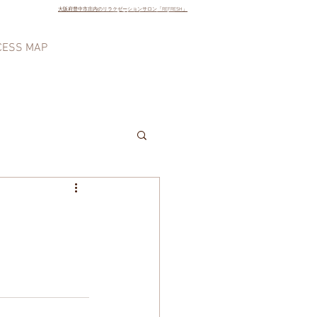
大阪府豊中市庄内のリラクゼーションサロン「REFRESH」
ご予約はこちら
CESS MAP