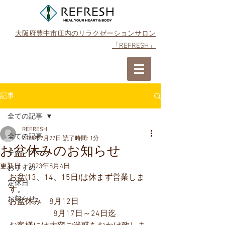
大阪府豊中市庄内のリラクゼーションサロン
「REFRESH」
ご予約はこちら
記事
全ての記事
REFRESH
全ての記事
2023年7月27日
読了時間: 1分
お盆休みのお知らせ
キャンペーン
更新日：
2023年8月4日
おすすめ
お盆(13、14、15日)は休まず営業しま
定休日
す。
お知らせ
お盆休み    8月12日
                      8月17日～24日迄