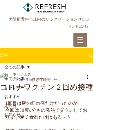
大阪府豊中市庄内のリラクゼーションサロン
「REFRESH」
ご予約はこちら
記事
全ての記事
中川 さよみ
全ての記事
2021年7月28日
読了時間: 1分
コロナワクチン２回め接種
キャンペーン
おすすめ
1回目は腕の筋肉痛だけだったのが
定休日
今回は38度6分もの発熱でダウンしてお
お知らせ
ります😭💦食欲だけはある～💧