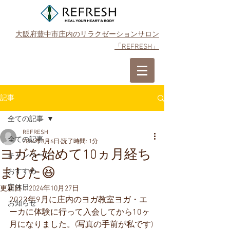
大阪府豊中市庄内のリラクゼーションサロン
「REFRESH」
ご予約はこちら
記事
全ての記事
REFRESH
全ての記事
2024年8月6日
読了時間: 1分
ヨガを始めて10ヵ月経ち
キャンペーン
ました😆
おすすめ
定休日
更新日：
2024年10月27日
2023年9月に庄内のヨガ教室ヨガ・エ
お知らせ
ーカに体験に行って入会してから10ヶ
月になりました。(写真の手前が私です)