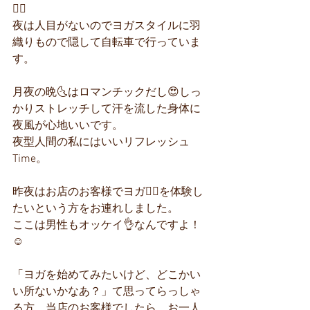
🧘‍♀️
夜は人目がないのでヨガスタイルに羽
織りもので隠して自転車で行っていま
す。
月夜の晩🌜️はロマンチックだし😍しっ
かりストレッチして汗を流した身体に
夜風が心地いいです。
夜型人間の私にはいいリフレッシュ
Time。
昨夜はお店のお客様でヨガ🧘‍♀️を体験し
たいという方をお連れしました。
ここは男性もオッケイ👌なんですよ！
☺️
「ヨガを始めてみたいけど、どこかい
い所ないかなあ？」て思ってらっしゃ
る方、当店のお客様でしたら、お一人