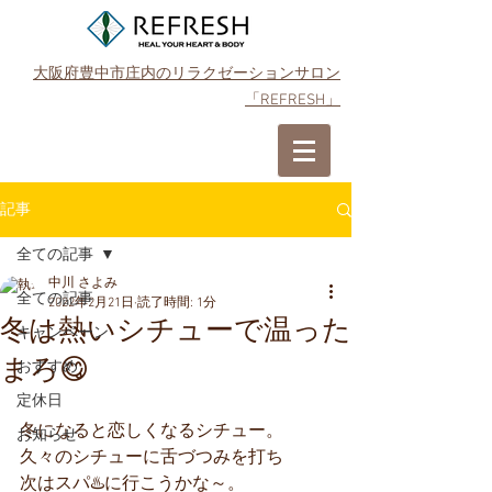
大阪府豊中市庄内のリラクゼーションサロン
「REFRESH」
ご予約はこちら
記事
全ての記事
中川 さよみ
全ての記事
2022年2月21日
読了時間: 1分
冬は熱いシチューで温った
キャンペーン
まろ😋
おすすめ
定休日
冬になると恋しくなるシチュー。
お知らせ
久々のシチューに舌づつみを打ち
次はスパ♨️に行こうかな～。