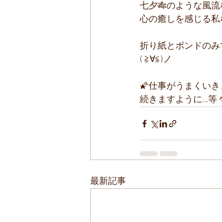
七夕🎋のような風
心の癒しを感じる私
折り紙とボンドのみ
( ≧∀≦)ノ
🌠仕事がうまくいき
続きますように…等
最新記事