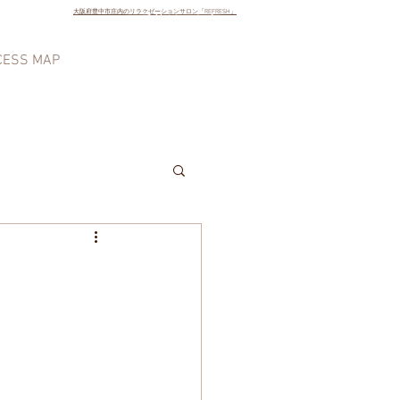
大阪府豊中市庄内のリラクゼーションサロン「REFRESH」
ご予約はこちら
CESS MAP