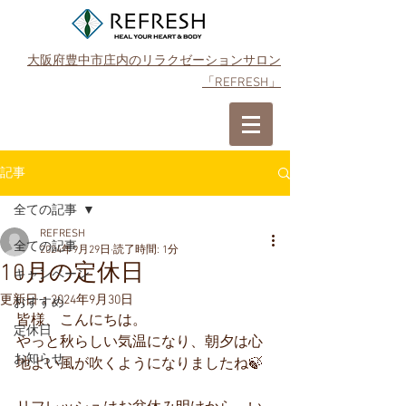
大阪府豊中市庄内のリラクゼーションサロン
「REFRESH」
ご予約はこちら
記事
全ての記事
REFRESH
全ての記事
2024年9月29日
読了時間: 1分
10月の定休日
キャンペーン
更新日：
2024年9月30日
おすすめ
皆様、こんにちは。
定休日
やっと秋らしい気温になり、朝夕は心
お知らせ
地よい風が吹くようになりましたね🍃