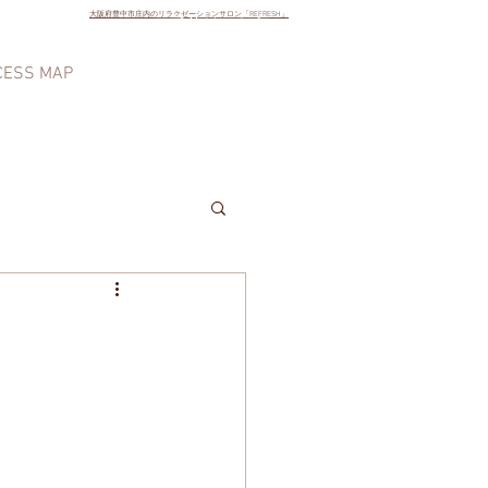
大阪府豊中市庄内のリラクゼーションサロン「REFRESH」
ご予約はこちら
CESS MAP