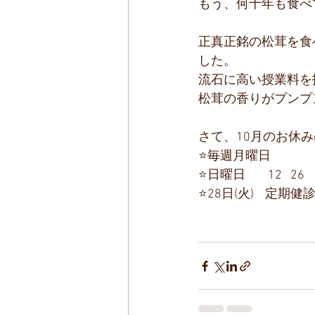
もう、何十年も食べ
正真正銘の松茸を食
した。
流石に高い授業料を
松茸の香りがプンプ
さて、10月のお休
⭐️毎週月曜日
⭐️日曜日        12   26
⭐️28日(火)    定期健診の為