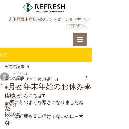
大阪府豊中市庄内のリラクゼーションサロン
「REFRESH」
ご予約はこちら
記事
全ての記事
REFRESH
全ての記事
2024年11月30日
読了時間: 1分
12月と年末年始のお休み🎄
キャンペーン
皆様、こんにちは❣️
おすすめ
一変に冬のような寒さになりましたね
定休日
😱
お知らせ
今年は紅葉も見に行けてないのに～🍁
😭