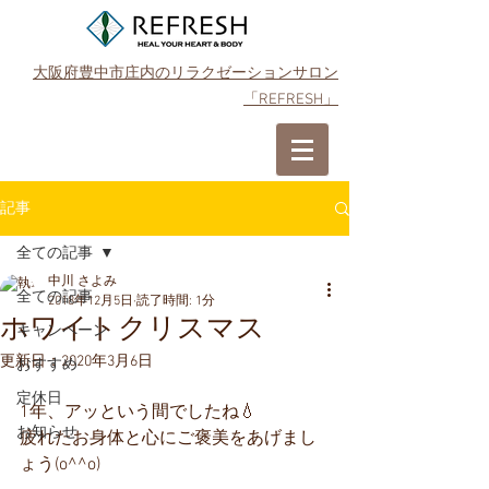
大阪府豊中市庄内のリラクゼーションサロン
「REFRESH」
ご予約はこちら
記事
全ての記事
中川 さよみ
全ての記事
2018年12月5日
読了時間: 1分
ホワイトクリスマス
キャンペーン
更新日：
2020年3月6日
おすすめ
定休日
1年、アッという間でしたね💧
お知らせ
疲れたお身体と心にご褒美をあげまし
ょう(o^^o)