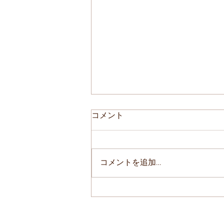
ご新規様初回限定
コメント
ボディケア60分 通常
￥4200→￥3000 ご新規様もリピ
ーター様も リンパオイルマッサ
コメントを追加…
ージ60分全身 初回限定 通常
￥5100→￥3000 お待ちしていま
～す！(o^^o)