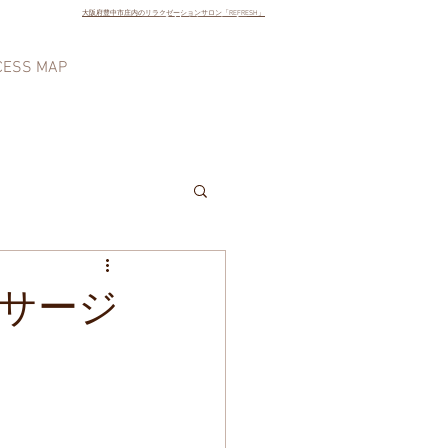
大阪府豊中市庄内のリラクゼーションサロン「REFRESH」
ご予約はこちら
CESS MAP
サージ