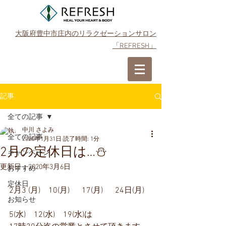
大阪府豊中市庄内のリラクゼーションサロン
「REFRESH」
ご予約はこちら
記事
全ての記事
中川 さよみ
全ての記事
2020年1月31日
読了時間: 1分
2月の定休日は…⛄
キャンペーン
更新日：
2020年3月6日
おすすめ
定休日
2月3 (月)　10(月)  　17(月)　  24日(月)
お知らせ
5(水)　12(水)　19(水)は