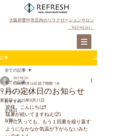
大阪府豊中市庄内のリラクゼーションサロン
「REFRESH」
ご予約はこちら
記事
全ての記事
REFRESH
全ての記事
2025年8月26日
読了時間: 1分
9月の定休日のお知らせ
キャンペーン
更新日：
2025年8月31日
おすすめ
皆様、こんにちは❗️
定休日
猛暑が続いてますねえ🥵⤵️
お知らせ
9月に入っても、もう１回夏を繰り返す
ようになかなか気温が下がらないみた