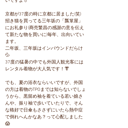
いですよ💧
京都が37度の時に京都に居ました(笑)
招き猫を買ってる三年坂の「瓢箪屋」
にお礼参り(商売繁昌の感謝の意を伝え
て新たな物を買いに)毎年、出向いてい
ます。
二年坂、三年坂はインバウンドだらけ
💦
37度の猛暑の中でも外国人観光客には
レンタル着物が大人気です！👘
でも、夏の浴衣ならいいですが、外国
の方は着物のTPOまでは知らないでしょ
うから、黒留め袖を着ている若い娘さ
んや、振り袖で歩いていたりで、そん
な格好で日傘もささずにいたら熱中症
で倒れへんかなあ？って心配しました
😱