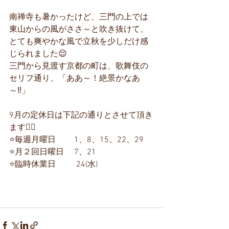
南禅寺も暑かったけど、三門の上では
東山からの風がささ～と吹き抜けて、
とても爽やかな風で立秋を少しだけ感
じられました😌
三門から見渡す京都の町は、歌舞伎の
セリフ通り、「ああ～！絶景かなあ
～‼️」
9月の定休日は下記の通りとさせて頂き
ます🙇‍♀️
⭐️毎週月曜日         1、8、15、22、29
⭐️月２回日曜日     7、21
⭐️臨時休業日          24(水)