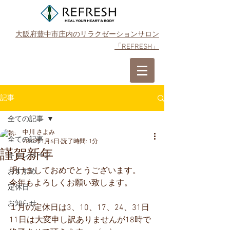
大阪府豊中市庄内のリラクゼーションサロン
「REFRESH」
ご予約はこちら
記事
全ての記事
中川 さよみ
全ての記事
2022年1月6日
読了時間: 1分
謹賀新年
キャンペーン
明けましておめでとうございます。
おすすめ
今年もよろしくお願い致します。
定休日
お知らせ
１月の定休日は3、10、17、24、31日
11日は大変申し訳ありませんが18時で