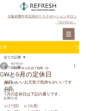
大阪府豊中市庄内のリラクゼーションサロン
「REFRESH」
ご予約はこちら
記事
全ての記事
REFRESH
全ての記事
2025年4月26日
読了時間: 1分
GWと5月の定休日
キャンペーン
毎日、いいお天気で気持ちがいいです
おすすめ
ね😍
定休日
5月の定休日は下記の通りです。
お知らせ
4/27(日)     4/28(月)