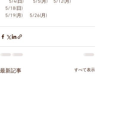
   5/4(日)        5/5(月)     5/12(月)    
5/18(日)
5/19(月)      5/26(月)
すべて表示
最新記事