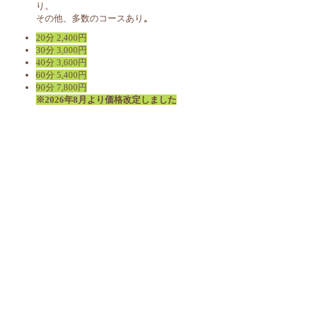
り。​
その他、多数のコースあり
。
詳しくはこちら
20分 2,400円
30分 3,000円
40分 3,600円
60分 5,400円
90分 7,800円
※2026年8月より価格改定しました
Tel.
06-6335-5123
© 2017 by REFRESH. Proudly created with
MILKBOTTLE SHAKERS