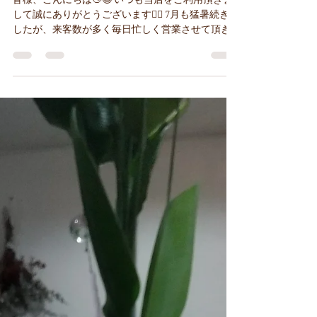
知らせ🍉
皆様、こんにちは👋😃 いつも当店をご利用頂きま
して誠にありがとうございます🙇‍♀️ 7月も猛暑続きで
したが、来客数が多く毎日忙しく営業させて頂き
ました。ラストまでする日が続き２３時の帰宅で
した。 七夕飾りで短冊への願いが効いたのかな
あ？💕 庄内在住のお客様から「店の前を通る度に
いつも「満」になってるけど無理してない？身体
に気をつけて程ほどにして下さいよ～‼️」と労いの
言葉をかけてもらいました😭 ありがとうございま
す🙏予約の合間のインターバルは転た寝をしなが
ら😪💤体力を復活させて頑張ってますから🙀⏰ さ
て、8月のお休みをお知らせします。 🌟毎週月曜日
🌟日曜日は2日、30日 ◆お盆休み 12日(水)～17日
(月) 8月はお休みが多く、お客様にはご迷惑をお掛
けし致しますが何卒よろしくお願い申し上げま
す。 尚、昨年からの店舗経費の高騰に鑑み8月1日
より価格の改定をさせて頂きました🙇‍♀️