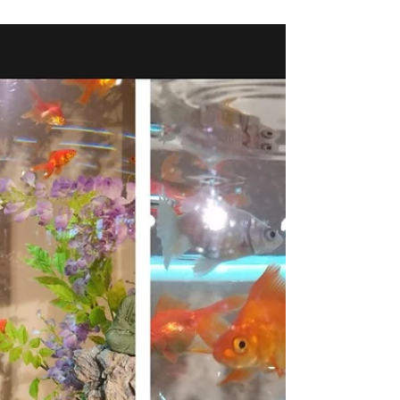
すね！ 今日は7月9日！ バタバタしているうちに記
念日であることを忘れてしまっていて、業者さん
から「おめでとうございます‼️」と言って頂いて初
めて気付いた次第です😱💦 お店と自分にお祝いを
しようと思いロウソクを立てて「11歳、おめでと
う！これからもヨロシクね！」と声をかけました
😘 Refreshのお客様、開店から11年間、相変わりま
せずご愛顧頂きまして誠にありがとうございま
す。 心より御礼を申し上げます🙇‍♀️ Refresh(リフレ
ッシュ)はこれからもお客様と共に年を重ね、少し
でもお客様の心身の健康のお力になることが出来
ましたら幸いと存じます😌❣️